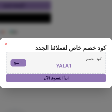
إضافة للسلة
كود خصم خاص لعملائنا الجدد
كود الخصم
نسخ
YALA1
ابدأ التسوق الآن