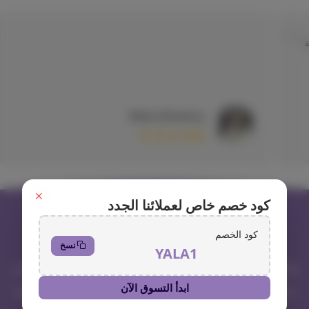
Belal alhewery
كود خصم خاص لعملائنا الجدد
كود الخصم
نسخ
YALA1
واجي، الوجهة المثالية لعشاق الحيوانات الأليفة! نحن متجر
ابدأ التسوق الآن
متخصص في توفير مستلزمات القطط والحيوانات الأليفة