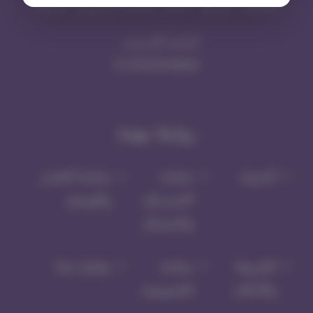
بمختلف أنواعها، بأسعار مناسبة وعروض حصرية
الرقم الضريبي
311443104700003
روابط مهمة
المدونة
سياسة
سياسة الشحن
الاسترجاع
والتوصيل
والاستبدال
الشروط
سياسة
تواصل معنا
والأحكام
الخصوصية