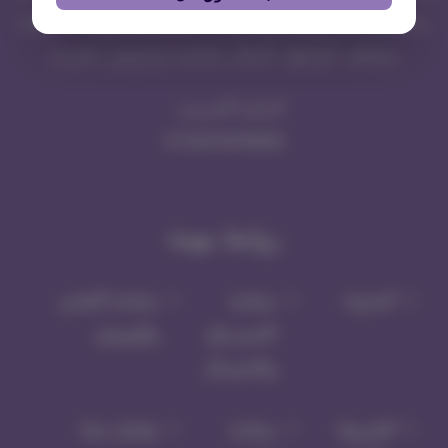
متخصص في توفير مستلزمات القطط والحيوانات الأليفة
بمختلف أنواعها، بأسعار مناسبة وعروض حصرية
الرقم الضريبي
311443104700003
روابط مهمة
المدونة
سياسة
سياسة الشحن
الاسترجاع
والتوصيل
والاستبدال
الشروط
سياسة
تواصل معنا