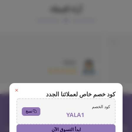
آراء العملاء
Ethar
كود خصم خاص لعملائنا الجدد
كود الخصم
نسخ
YALA1
واجي، الوجهة المثالية لعشاق الحيوانات الأليفة! نحن متجر
ابدأ التسوق الآن