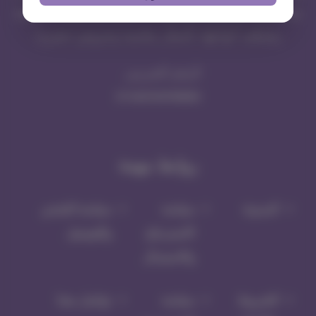
متخصص في توفير مستلزمات القطط والحيوانات الأليفة
بمختلف أنواعها، بأسعار مناسبة وعروض حصرية
الرقم الضريبي
311443104700003
روابط مهمة
المدونة
سياسة
سياسة الشحن
الاسترجاع
والتوصيل
والاستبدال
الشروط
سياسة
تواصل معنا