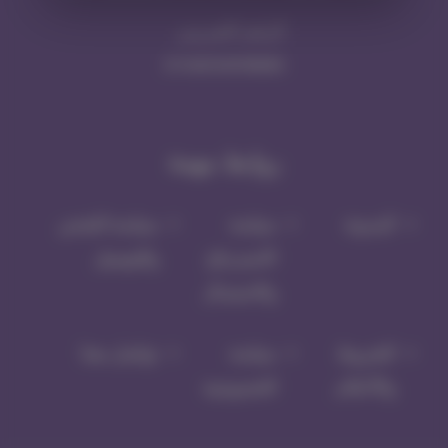
الرقم الضريبي
311443104700003
روابط مهمة
المدونة
سياسة
سياسة الشحن
الاسترجاع
والتوصيل
والاستبدال
الشروط
سياسة
تواصل معنا
والأحكام
الخصوصية