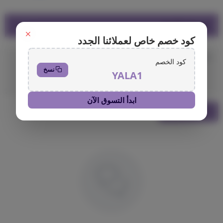
تقييمات المنتج
كود خصم خاص لعملائنا الجدد
كود الخصم
نسخ
YALA1
ابدأ التسوق الآن
إرسال