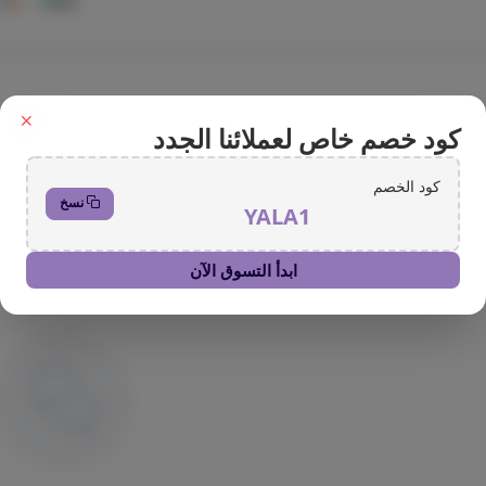
كود خصم خاص لعملائنا الجدد
كود الخصم
نسخ
YALA1
ابدأ التسوق الآن