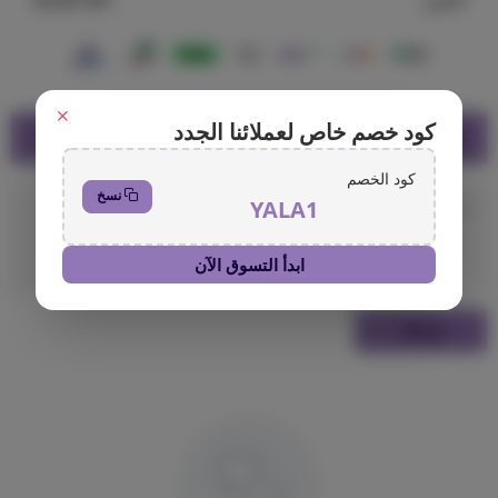
كود خصم خاص لعملائنا الجدد
تقييمات المنتج
كود الخصم
نسخ
YALA1
ابدأ التسوق الآن
إرسال